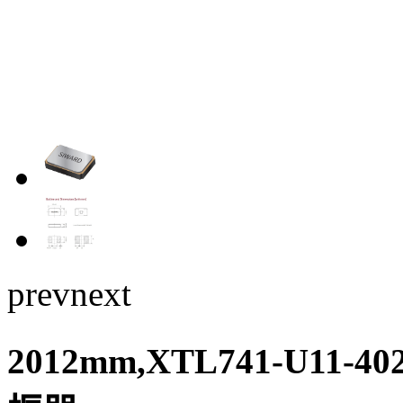
prev
next
2012mm,XTL741-U11-402