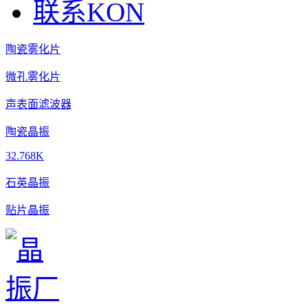
联系KON
陶瓷雾化片
微孔雾化片
声表面滤波器
陶瓷晶振
32.768K
石英晶振
贴片晶振