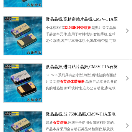
产品被广泛应用于平板电脑,MP5,数码相
机,USB接口最佳选择,包含RoHS指令豁免的密
封玻璃中的铅.
微晶晶振,高精密贴片晶振,CM7V-T1A压
电石英晶体
小体积SMD
32.768K时钟晶振
,是贴片音叉晶体,
千赫频率元件,应用于时钟模块,智能手机,全球
定位系统,因产品本身体积小,SMD编带型,可应
用于高性能自动贴片焊接,被广泛应用到各种小
巧的便携式消费电子数码时间产品,环保性能符
合ROHS/无铅标准.
微晶晶振,进口贴片晶振,CM8V-T1A石英
晶体
32.768K系列具有超小型,薄型,质地轻的表面贴
片音叉型
石英晶体谐振器
,晶振产品本身具备优
良的耐热性,耐环境特性,在办公自动化,家电领
域,移动通信领域可发挥优良的电气特性,符合
无铅标准,满足无铅焊接的回流温度曲线要求,
金属外壳的石英晶振使得产品在封装时能发挥
比陶瓷晶振外壳更好的耐冲击性能.
微晶晶振,32.768K晶振,CM9V-T1A压电
石英晶体
普通
石英晶振
,外观完全使用金属材料封装的,
产品本身采用全自动石英晶体检测仪,以及跌