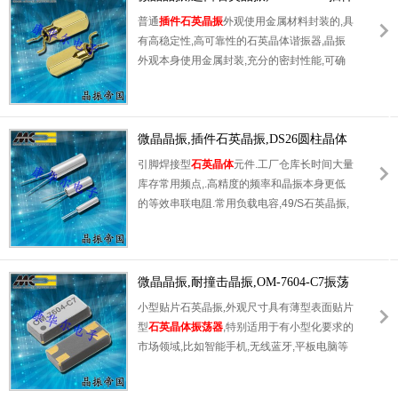
温回流温度曲线要求.
晶体
普通
插件石英晶振
外观使用金属材料封装的,具
有高稳定性,高可靠性的石英晶体谐振器,晶振
外观本身使用金属封装,充分的密封性能,可确
保其高可靠性,采用编带包装,外包装采用朔胶
盘,可在自动贴片机上对应自动贴装等优势.
微晶晶振,插件石英晶振,DS26圆柱晶体
引脚焊接型
石英晶体
元件.工厂仓库长时间大量
库存常用频点,.高精度的频率和晶振本身更低
的等效串联电阻.常用负载电容,49/S石英晶振,
因插件型镜头成本更低和更高的批量生产能力.
主要应用于电视,机顶盒,LCDM和游戏机家用
常规电器数码产品等的最佳选择.符合RoHS/无
铅.
微晶晶振,耐撞击晶振,OM-7604-C7振荡
器
小型贴片石英晶振,外观尺寸具有薄型表面贴片
型
石英晶体振荡器
,特别适用于有小型化要求的
市场领域,比如智能手机,无线蓝牙,平板电脑等
电子数码产品.晶振本身超小型,薄型,重量轻,晶
体具有优良的耐环境特性,如耐热性,耐冲击性,