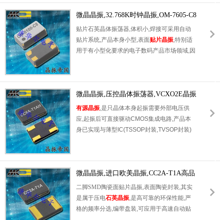
在办公自动化,家电相关电器领域及
Bluetooth,WirelessLAN等短距离无线通信领
微晶晶振,32.768K时钟晶振,OM-7605-C8
域可发挥优良的电气特性,满足无铅焊接的回流
振荡器
贴片石英晶体振荡器,体积小,焊接可采用自动
温度曲线要求.
贴片系统,产品本身小型,表面
贴片晶振
,特别适
用于有小型化要求的电子数码产品市场领域,因
产品小型,薄型优势,耐环境特性,包括耐高温,耐
冲击性等,在移动通信领域得到了广泛的应用,
晶振产品本身可发挥优良的电气特性,满足无铅
焊接的高温回流温度曲线要求.
微晶晶振,压控晶体振荡器,VCXO2E晶振
有源晶振
,是只晶体本身起振需要外部电压供
应,起振后可直接驱动CMOS集成电路,产品本
身已实现与薄型IC(TSSOP封装,TVSOP封装)
同样的1mm厚度,断开时的消费电流是15µA以
下,编带包装方式可对应自动搭载及IR回流焊接
(无铅对应)产品有几种电压供选
1.8V,2.5V,3V3.3V,5V,以应对不同IC产品需要.
微晶晶振,进口欧美晶振,CC2A-T1A高品
质晶振
二脚SMD陶瓷面贴片晶振,表面陶瓷封装,其实
是属于压电
石英晶振
,是高可靠的环保性能,严
格的频率分选,编带盘装,可应用于高速自动贴
片机焊接,产品本身设计合理,成本和性能良好,