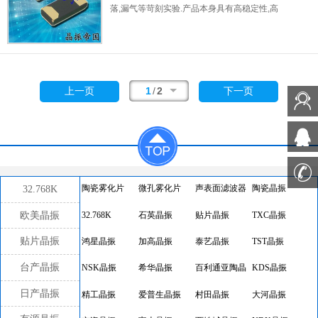
落,漏气等苛刻实验.产品本身具有高稳定性,高
可靠性的石英晶体谐振器,焊接方面支持表面贴
装,外观采用金属封装,具有充分的密封性能,晶
振本身能确保其高可靠性,采用编带包装,可对
应产品应用到自动贴片机告诉安装,满足无铅焊
接的高温回流温度曲线要求.
1
/
2
上一页
下一页
32.768K
陶瓷雾化片
微孔雾化片
声表面滤波器
陶瓷晶振
欧美晶振
32.768K
石英晶振
贴片晶振
TXC晶振
贴片晶振
鸿星晶振
加高晶振
泰艺晶振
TST晶振
台产晶振
NSK晶振
希华晶振
百利通亚陶晶
KDS晶振
振
日产晶振
精工晶振
爱普生晶振
村田晶振
大河晶振