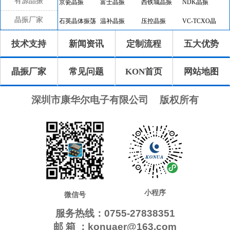
有源晶振
京瓷晶振
富士晶振
西铁城晶振
NDK晶振
晶振厂家
石英晶体振荡
温补晶振
压控晶振
VC-TCXO晶
器
振
差分晶振
32.768K有源
恒温晶振
8045晶振
技术支持
新闻资讯
定制流程
五大优势
晶振
7050晶振
6035晶振
5032晶振
3225晶振
晶振厂家
常见问题
KON首页
网站地图
2520晶振
10.4x4.0晶振
8.0x3.8晶振
7.1x3.3晶振
7.0x1.5晶振
5.0x1.8晶振
4.1x1.5晶振
3.2x1.5晶振
深圳市康华尔电子有限公司
版权所有
2.0x1.2晶振
1.6x1.0晶振
CTS晶振
微晶晶振
瑞康晶振
康纳温菲尔德
高利奇晶振
Jauch晶振
AbraconCrystal
维管晶振
ECScrystal晶
日蚀晶振
振
拉隆晶振
格林雷晶振
SiTimeCrystal
IDTcrystal晶振
小程序
Pletronics晶振
Statek晶振
MERCURY晶
AEK晶振
微信号
振
服务热线：0755-27838351
AEL晶振
Cardinal晶振
Crystek晶振
Euroquartz晶
邮 箱 ：konuaer@163.com