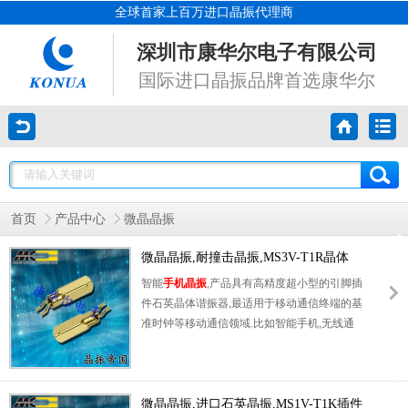
全球首家上百万进口晶振代理商
深圳市康华尔电子有限公司
国际进口晶振品牌首选康华尔
首页
产品中心
微晶晶振
微晶晶振,耐撞击晶振,MS3V-T1R晶体
智能
手机晶振
,产品具有高精度超小型的引脚插
件石英晶体谐振器,最适用于移动通信终端的基
准时钟等移动通信领域.比如智能手机,无线通
信,卫星导航,平台基站等较高端的数码产品,晶
振本身小型,薄型具备各类移动通信的基准时钟
源用频率,插件晶振具有优良的电气特性,耐环
境性能适用于移动通信领域,满足无铅焊接的高
微晶晶振,进口石英晶振,MS1V-T1K插件