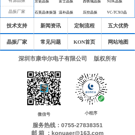
有源晶振
京瓷晶振
富士晶振
西铁城晶振
NDK晶振
晶振厂家
石英晶体振荡
温补晶振
压控晶振
VC-TCXO晶
器
振
差分晶振
32.768K有源
恒温晶振
8045晶振
技术支持
新闻资讯
定制流程
五大优势
晶振
7050晶振
6035晶振
5032晶振
3225晶振
晶振厂家
常见问题
KON首页
网站地图
2520晶振
10.4x4.0晶振
8.0x3.8晶振
7.1x3.3晶振
7.0x1.5晶振
5.0x1.8晶振
4.1x1.5晶振
3.2x1.5晶振
深圳市康华尔电子有限公司
版权所有
2.0x1.2晶振
1.6x1.0晶振
CTS晶振
微晶晶振
瑞康晶振
康纳温菲尔德
高利奇晶振
Jauch晶振
AbraconCrystal
维管晶振
ECScrystal晶
日蚀晶振
振
拉隆晶振
格林雷晶振
SiTimeCrystal
IDTcrystal晶振
小程序
Pletronics晶振
Statek晶振
MERCURY晶
AEK晶振
微信号
振
服务热线：0755-27838351
AEL晶振
Cardinal晶振
Crystek晶振
Euroquartz晶
邮 箱 ：konuaer@163.com