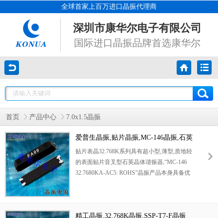
全球首家上百万进口晶振代理商
深圳市康华尔电子有限公司
国际进口晶振品牌首选康华尔
首页
产品中心
7.0x1.5晶振
爱普生晶振,贴片晶振,MC-146晶振,石英
贴片晶振,MC-146 32.7680KA-AC5:
贴片表晶32.768K系列具有超小型,薄型,质地轻
ROHS
的表面贴片音叉型石英晶体谐振器,“MC-146
32.7680KA-AC5: ROHS”晶振产品本身具备优
良的耐热性,耐环境特性,在办公自动化,家电领
域,移动通信领域可发挥优良的电气特性,符合
无铅标准,满足无铅焊接的回流温度曲线要求,
金属外壳的石英晶振使得产品在封装时能发挥
精工晶振,32.768K晶振,SSP-T7-F晶振