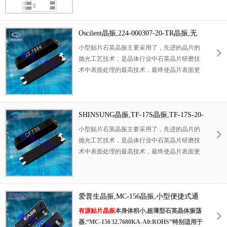
振尺寸：7.0x1.5mm陶瓷SMD封装
，四脚
贴片
晶振
，SMD石英晶体，无源晶振，石英晶振，
石英晶体谐振器，7015晶振。具有超小型，轻
Oscilent晶振,224-000307-20-TR晶振,无
薄型，高精度，高性能，高品质等特点。应用
源谐振器
小型贴片石英晶振主要采用了，先进的晶片的
于：通讯设备晶振，钟表电子晶振，
时钟晶振
抛光工艺技术，是晶体行业中石英晶片研磨技
，仪器仪表设备晶振，数字显示晶振，电视机
术中表面处理的最高技术，最终使晶片表面更
晶振，电脑主板晶振，智能门锁晶振，数码电
光洁，平行度及平面度更好，大大的降低谐振
子晶振，智能家居晶振等应用。
电阻，使精度得到了很大的提升。改变了传统
的生产工艺，使产品在各项参数得到了很大的
改良,外观尺寸具有薄型表面贴片型石英晶体谐
SHINSUNG晶振,TF-17S晶振,TF-17S-20-
振器,特别适用于有小型化要求的市场领域,比
32.768KHz-12.5pF晶振
小型贴片石英晶振主要采用了，先进的晶片的
如智能手机,无线蓝牙,平板电脑等电子数码产
抛光工艺技术，是晶体行业中石英晶片研磨技
品
术中表面处理的最高技术，最终使晶片表面更
光洁，平行度及平面度更好，大大的降低谐振
电阻，使精度得到了很大的提升。改变了传统
的生产工艺，使产品在各项参数得到了很大的
改良,外观尺寸具有薄型表面贴片型石英晶体谐
爱普生晶振,MC-156晶振,小型便捷式通
振器,特别适用于有小型化要求的市场领域,比
信晶振,MC-156 32.7680KA-A0:ROHS
有源贴片晶振
本身体积小,超薄型石英晶体振荡
如智能手机,无线蓝牙,平板电脑等电子数码产
器,“MC-156 32.7680KA-A0:ROHS”特别适用于