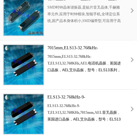
比陶瓷晶振外壳更好的耐冲击性能.
SMD时钟晶体谐振器,是贴片音叉晶体,千赫频
率元件,应用于时钟模块,智能手机,全球定位系
统,因产品本身体积小,SMD编带型,可应用于高
性能自动贴片焊接,被广泛应用到各种小巧的便
携式消费电子数码时间产品,环保性能符合
ROHS/无铅标准.
7015mm,ELS13-32.768kHz-
T,ELS13,32.768KHz,AEL电话机晶振
7015mm,ELS13-32.768kHz-
T,ELS13,32.768KHz,AEL电话机晶振
，
英国进
口晶振，AEL艾尔晶振，型号：ELS13系列，
编码为：ELS13-32.768kHz-T，
负载电容：
12.5pF，频率公差：±20ppm，
频率：
32.768KHz
，工作温度范围：-40℃至+85℃，
小体积晶振尺寸：7.0x1.5x1.4mm封装，四脚
ELS13-32.768kHz-9-
贴片晶振，
7015贴片晶振
，
石英晶振，
无源晶
T,ELS13,32.768KHz,7015mm,AEL音叉
ELS13-32.768kHz-9-
振，陶瓷晶振
，
SMD晶振
，石英晶体谐振器，
晶振
T,ELS13,32.768KHz,7015mm,AEL音叉晶振
，
具有超小型晶振，轻薄型晶振，高品质晶振，
英国进口晶振，AEL艾尔晶振，型号：ELS13
耐热及耐环境特点，应用于：通讯设备
晶振，
系列，编码为：ELS13-32.768kHz-9-T，
负载
仪器仪表晶振，数字电子晶振，电视机晶振等
电容：9pF，频率公差：±20ppm，
频率：