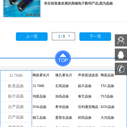
品
有目前高速发展的高端电子数码产品,因为晶振
本身小型化需求的市场领域,小型,薄型是对应
陶瓷谐振器(偏差大)和普通的石英晶体振荡器
(偏差小)的中间领域的一种性价比较出色的产
品.产品广泛用于笔记本电脑,无线电话,卫星导
航SSD,USB,Blu-ray等用途,符合无铅焊接的高
1
/
3
上一页
下一页
温回流焊曲线特性.
32.768K
陶瓷雾化片
微孔雾化片
声表面滤波器
陶瓷晶振
欧美晶振
32.768K
石英晶振
贴片晶振
TXC晶振
贴片晶振
鸿星晶振
加高晶振
泰艺晶振
TST晶振
台产晶振
NSK晶振
希华晶振
百利通亚陶晶
KDS晶振
振
日产晶振
精工晶振
爱普生晶振
村田晶振
大河晶振