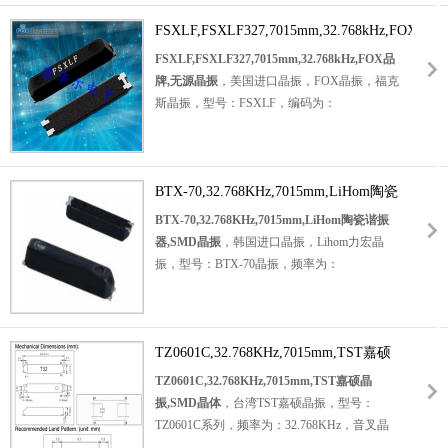
应用。
32.768KHz
时钟晶振
，工作温度范围：-40℃
至+85℃，小体积晶振尺寸：7.0x1.5x1.4mm
FSXLF,FSXLF327,7015mm,32.768kHz,FOX
封装，音叉晶振，四脚贴片晶振，
石英晶振，
品牌,无源晶振
FSXLF,FSXLF327,7015mm,32.768kHz,FOX品
无源晶振，陶瓷晶振
，
SMD晶振
，石英晶体谐
牌,无源晶振
，美国进口晶振，FOX晶振，福克
振器，具有超小型晶振，轻薄型晶振，高品质
斯晶振，型号：FSXLF，编码为：
晶振，耐热及耐环境特点，应用于：
无线网络
FSXLF327，频率：32.768KHz，工作温度范
晶振，
仪器仪表晶振，测试设备晶振，电视机
围：-40℃至+85℃，小体积晶振尺寸：
晶振等应用。
7.0x1.5x1.4mm，
陶瓷晶振
，四脚贴片晶振，石
英晶振，无源晶振，石英晶体谐振器，7015晶
BTX-70,32.768KHz,7015mm,LiHom陶瓷
振，无铅晶振，具有超小型晶振，轻薄型晶
谐振器,SMD晶振
BTX-70,32.768KHz,7015mm,LiHom陶瓷谐振
振，高品质晶振，高可靠性晶振，耐热及耐环
器,SMD晶振
，韩国进口晶振，Lihom力宏晶
境特点。应用于：移动通讯晶振，
时钟晶振
，
振，型号：
BTX-70晶振，频率为：
仪器仪表设备晶振，可穿戴设备晶振， 无线蓝
32.768KHz，工作温度范围：-40℃至+85℃，
牙晶振，智能家居等应用。
小体积晶振尺寸：7.0x5.0x1.4mm，四脚贴片晶
振，无源晶振，石英晶振，
陶瓷谐振器
，SMD
石英晶体，石英晶体谐振器。具有超小型，轻
TZ0601C,32.768KHz,7015mm,TST嘉硕
薄型，高性能，高品质，耐热及耐环境特点。
晶振,SMD晶体
TZ0601C,32.768KHz,7015mm,TST嘉硕晶
应用于：移动通讯晶振，仪器仪表设备晶振，
振,SMD晶体
，台湾TST嘉硕晶振，型号：
无线蓝牙晶振，消费品电子晶振，数字电子晶
TZ0601C系列，频率为：32.768KHz，音叉晶
振应用等。
体，工作温度范围：-40℃至+85℃，小体积晶