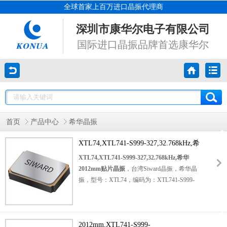
全球首家上百万进口晶振代理商
深圳市康华尔电子有限公司
国际进口晶振品牌首选康华尔
首页
产品中心
希华晶振
XTL74,XTL741-S999-327,32.768kHz,希
华2012mm贴片晶振
XTL74,XTL741-S999-327,32.768kHz,希华
2012mm贴片晶振
，台湾
Siward晶振，希华晶
振，型号：
XTL74，编码为：
XTL741-S999-
327，
负载电容：4pF，精度：±20ppm，
频率
为：
32.768K晶振
，
工作温度范围：-40℃至
+85℃，小体积晶振尺寸：2.0x1.2x0.6mm封
装，音叉晶振，两脚贴片晶振，
2012mm,XTL741-S999-
石英晶体，