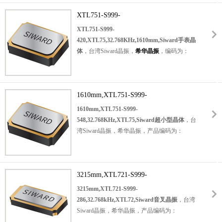
主板晶振，数字显示晶振，游戏机设备，电话
积晶振尺寸：2.0x1.2x0.6mm封装，
音叉表晶
，
机等应用。
两脚贴片晶振，
XTL751-S999-
石英晶振，无源晶振，石英晶
体谐振器，SMD晶振，2012晶振。具有超小
420,XTL75,32.768KHz,1610mm,Siward
XTL751-S999-
型，轻薄型，高性能，高品质，耐热及耐环境
手表晶体
420,XTL75,32.768KHz,1610mm,Siward手表晶
特点。
石英晶体
被广泛应用于：无线应用晶
体
，台湾Siward晶振，
希华晶振
，编码为：
振，蓝牙模块晶振、DVBH、无线局域网，钟
XTL751-S999-420，型号：XTL75，负载：
表电子晶振，智能
手机晶振
，电脑主板晶振，
7pF，精度：±20ppm，频率：32.768KHz，
数字显示晶振，游戏机设备，电话机等应用。
工作温度范围：-40℃至+85℃，小体积晶振尺
寸：1.6x1.0x0.5mm封装，两脚贴片晶振，石
1610mm,XTL751-S999-
英晶振，手表晶体，
1610晶振
，无源晶振，石
548,32.768KHz,XTL75,Siward超小型晶
1610mm,XTL751-S999-
英晶体谐振器，SMD晶振。具有超小型晶振，
体
548,32.768KHz,XTL75,Siward超小型晶体
，台
轻薄型晶振，高性能晶振，高可靠性晶振，高
湾Siward晶振，希华晶振，产品编码为：
品质晶振，耐热及耐环境等特点。被广泛应用
XTL751-S999-548，型号：XTL75，负载：
于：无线蓝牙晶振、无线局域网晶振，智能表
9pF，精度：±20ppm，频率：
32.768K时钟晶
计晶振，钟表电子晶振，智能家居晶振等应
振
，工作温度范围：-40℃至+85℃，小体积晶
用。
振尺寸：1.6x1.0x0.5mm封装，两脚贴片晶
3215mm,XTL721-S999-
振，石英晶振，无源晶振，石英晶体谐振器，
286,32.768kHz,XTL72,Siward音叉晶振
3215mm,XTL721-S999-
SMD晶振
。具有超小型晶振，轻薄型晶振，高
286,32.768kHz,XTL72,Siward音叉晶振
，台湾
性能晶振，高可靠性晶振，高品质晶振，耐热
Siward晶振，希华晶振，产品编码为：
及耐环境等特点。被广泛应用于：通讯设备晶
XTL721-S999-286，型号：XTL72，频率：