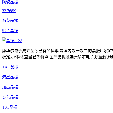
陶瓷晶振
32.768K
石英晶振
贴片晶振
康华尔电子成立至今已有20多年,是国内数一数二的晶振厂家0755-
稳定,小体积,重量轻等特点.国产晶振就选康华尔电子,质量好,精
TXC晶振
鸿星晶振
加高晶振
泰艺晶振
TST晶振