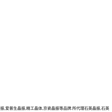
,爱普生晶振,精工晶体,京瓷晶振等品牌.所代理石英晶振,石英