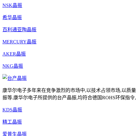
NSK晶振
希华晶振
百利通亚陶晶振
MERCURY晶振
AKER晶振
NKG晶振
康华尔电子多年来在竞争激烈的市场中,以技术占领市场,以质量
振等.康华尔电子所提供的台产晶振,均符合德国ROHS环保指令,具有高
KDS晶振
精工晶振
爱普生晶振