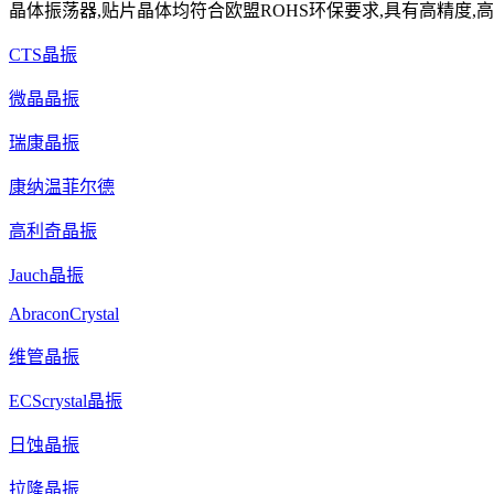
晶体振荡器,贴片晶体均符合欧盟ROHS环保要求,具有高精度,高
CTS晶振
微晶晶振
瑞康晶振
康纳温菲尔德
高利奇晶振
Jauch晶振
AbraconCrystal
维管晶振
ECScrystal晶振
日蚀晶振
拉隆晶振