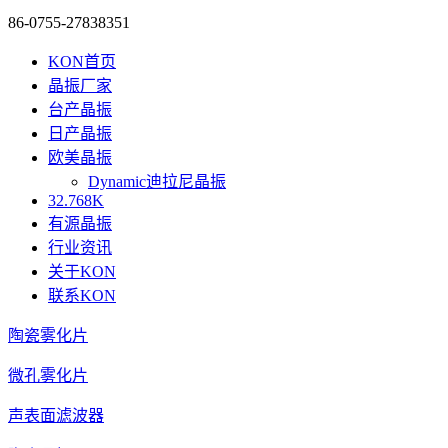
86-0755-27838351
KON首页
晶振厂家
台产晶振
日产晶振
欧美晶振
Dynamic迪拉尼晶振
32.768K
有源晶振
行业资讯
关于KON
联系KON
陶瓷雾化片
微孔雾化片
声表面滤波器