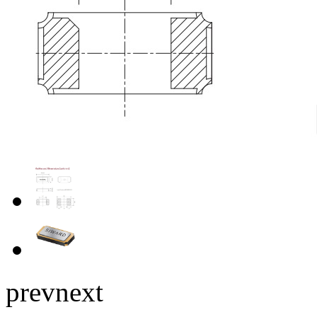
prev
next