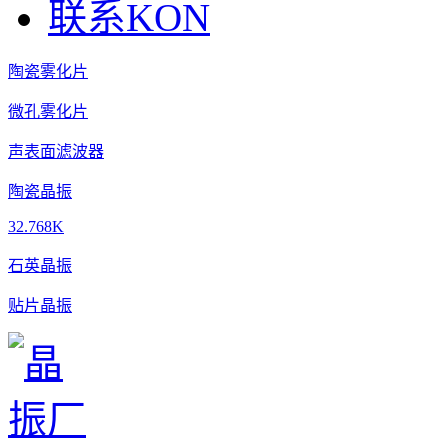
联系KON
陶瓷雾化片
微孔雾化片
声表面滤波器
陶瓷晶振
32.768K
石英晶振
贴片晶振