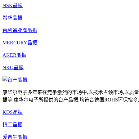
NSK晶振
希华晶振
百利通亚陶晶振
MERCURY晶振
AKER晶振
NKG晶振
康华尔电子多年来在竞争激烈的市场中,以技术占领市场,以质量
振等.康华尔电子所提供的台产晶振,均符合德国ROHS环保指令,具有高
KDS晶振
精工晶振
爱普生晶振