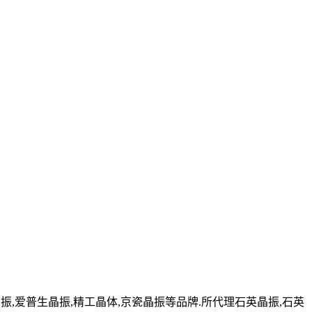
,爱普生晶振,精工晶体,京瓷晶振等品牌.所代理石英晶振,石英