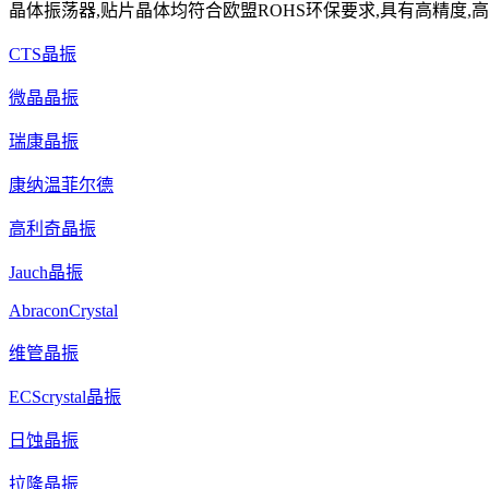
晶体振荡器,贴片晶体均符合欧盟ROHS环保要求,具有高精度,高
CTS晶振
微晶晶振
瑞康晶振
康纳温菲尔德
高利奇晶振
Jauch晶振
AbraconCrystal
维管晶振
ECScrystal晶振
日蚀晶振
拉隆晶振