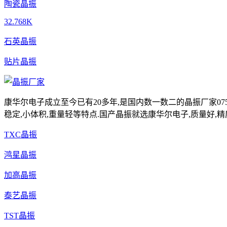
陶瓷晶振
32.768K
石英晶振
贴片晶振
康华尔电子成立至今已有20多年,是国内数一数二的晶振厂家0755-
稳定,小体积,重量轻等特点.国产晶振就选康华尔电子,质量好,精
TXC晶振
鸿星晶振
加高晶振
泰艺晶振
TST晶振