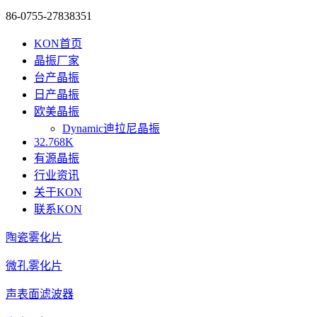
86-0755-27838351
KON首页
晶振厂家
台产晶振
日产晶振
欧美晶振
Dynamic迪拉尼晶振
32.768K
有源晶振
行业资讯
关于KON
联系KON
陶瓷雾化片
微孔雾化片
声表面滤波器