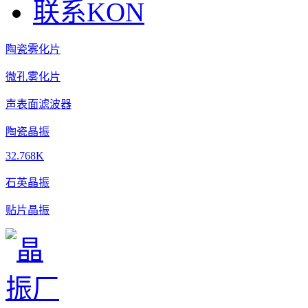
联系KON
陶瓷雾化片
微孔雾化片
声表面滤波器
陶瓷晶振
32.768K
石英晶振
贴片晶振