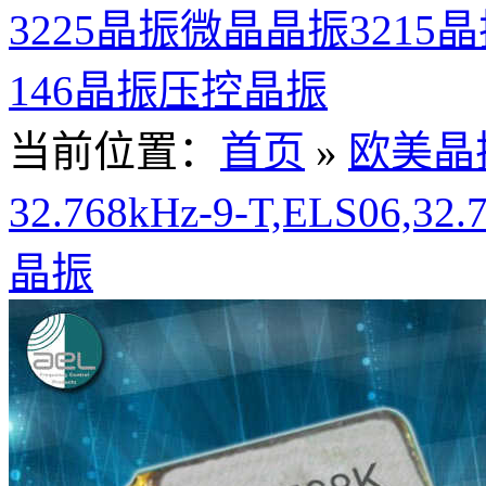
3225晶振
微晶晶振
3215
146晶振
压控晶振
当前位置：
首页
»
欧美晶
32.768kHz-9-T,ELS06,
晶振