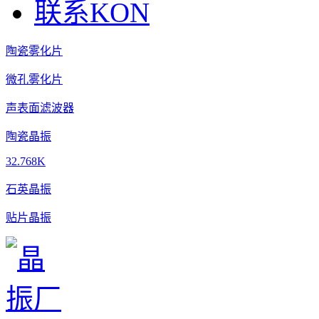
联系KON
陶瓷雾化片
微孔雾化片
声表面滤波器
陶瓷晶振
32.768K
石英晶振
贴片晶振