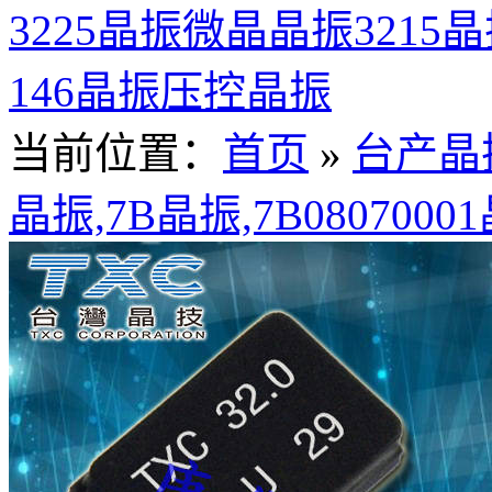
3225晶振
微晶晶振
3215
146晶振
压控晶振
当前位置：
首页
»
台产晶
晶振,7B晶振,7B0807000