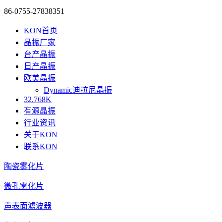
86-0755-27838351
KON首页
晶振厂家
台产晶振
日产晶振
欧美晶振
Dynamic迪拉尼晶振
32.768K
有源晶振
行业资讯
关于KON
联系KON
陶瓷雾化片
微孔雾化片
声表面滤波器