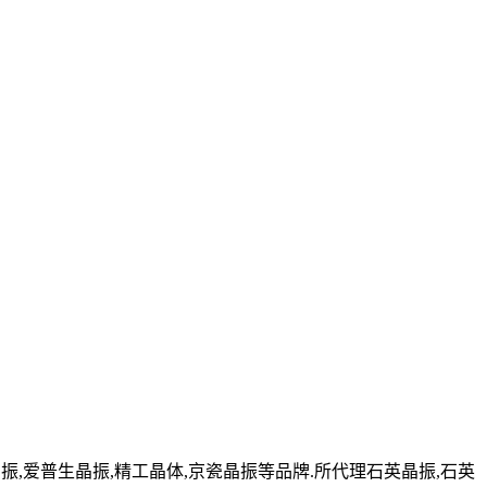
,爱普生晶振,精工晶体,京瓷晶振等品牌.所代理石英晶振,石英