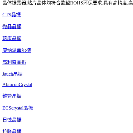
晶体振荡器,贴片晶体均符合欧盟ROHS环保要求,具有高精度,高
CTS晶振
微晶晶振
瑞康晶振
康纳温菲尔德
高利奇晶振
Jauch晶振
AbraconCrystal
维管晶振
ECScrystal晶振
日蚀晶振
拉隆晶振