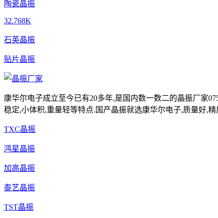
陶瓷晶振
32.768K
石英晶振
贴片晶振
康华尔电子成立至今已有20多年,是国内数一数二的晶振厂家0755-
稳定,小体积,重量轻等特点.国产晶振就选康华尔电子,质量好,精
TXC晶振
鸿星晶振
加高晶振
泰艺晶振
TST晶振