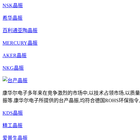
NSK晶振
希华晶振
百利通亚陶晶振
MERCURY晶振
AKER晶振
NKG晶振
康华尔电子多年来在竞争激烈的市场中,以技术占领市场,以质量
振等.康华尔电子所提供的台产晶振,均符合德国ROHS环保指令,具有高
KDS晶振
精工晶振
爱普生晶振