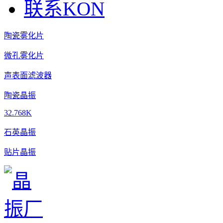
联系KON
陶瓷雾化片
微孔雾化片
声表面滤波器
陶瓷晶振
32.768K
石英晶振
贴片晶振