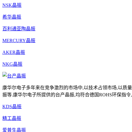
NSK晶振
希华晶振
百利通亚陶晶振
MERCURY晶振
AKER晶振
NKG晶振
康华尔电子多年来在竞争激烈的市场中,以技术占领市场,以质量
振等.康华尔电子所提供的台产晶振,均符合德国ROHS环保指令,具有高
KDS晶振
精工晶振
爱普生晶振