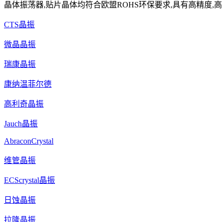
晶体振荡器,贴片晶体均符合欧盟ROHS环保要求,具有高精度,高
CTS晶振
微晶晶振
瑞康晶振
康纳温菲尔德
高利奇晶振
Jauch晶振
AbraconCrystal
维管晶振
ECScrystal晶振
日蚀晶振
拉隆晶振