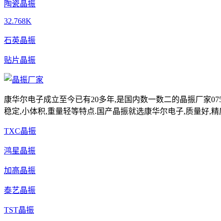
陶瓷晶振
32.768K
石英晶振
贴片晶振
康华尔电子成立至今已有20多年,是国内数一数二的晶振厂家0755-
稳定,小体积,重量轻等特点.国产晶振就选康华尔电子,质量好,精
TXC晶振
鸿星晶振
加高晶振
泰艺晶振
TST晶振