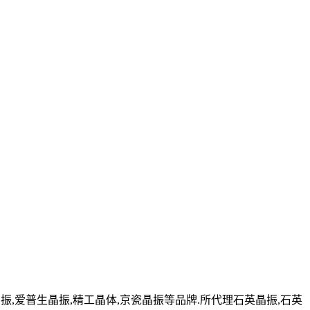
,爱普生晶振,精工晶体,京瓷晶振等品牌.所代理石英晶振,石英