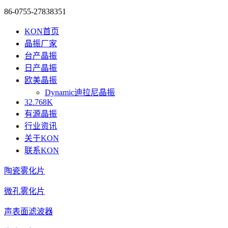
86-0755-27838351
KON首页
晶振厂家
台产晶振
日产晶振
欧美晶振
Dynamic迪拉尼晶振
32.768K
有源晶振
行业资讯
关于KON
联系KON
陶瓷雾化片
微孔雾化片
声表面滤波器