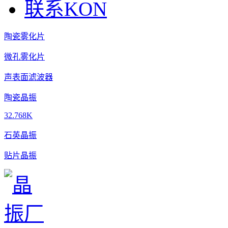
联系KON
陶瓷雾化片
微孔雾化片
声表面滤波器
陶瓷晶振
32.768K
石英晶振
贴片晶振