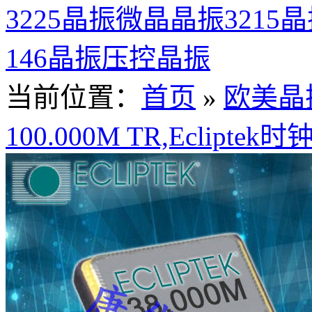
3225晶振
微晶晶振
3215
146晶振
压控晶振
当前位置：
首页
»
欧美晶
100.000M TR,Eclipt