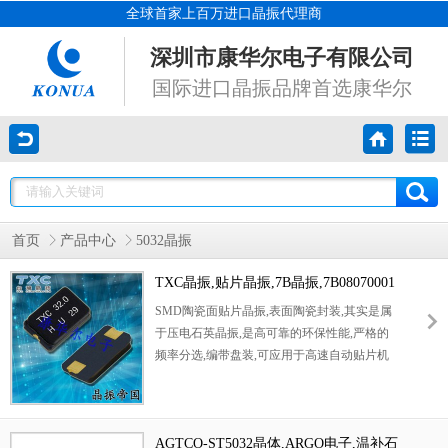
全球首家上百万进口晶振代理商
深圳市康华尔电子有限公司
国际进口晶振品牌首选康华尔
首页
产品中心
5032晶振
TXC晶振,贴片晶振,7B晶振,7B08070001
晶振
SMD陶瓷面贴片晶振,表面陶瓷封装,其实是属
于压电石英晶振,是高可靠的环保性能,严格的
频率分选,编带盘装,可应用于高速自动贴片机
焊接,产品本身设计合理,成本和性能良好,产品
被广泛应用于平板电脑,MP5,数码相机,USB接
口最佳选择,包含RoHS指令豁免的密封玻璃中
的铅.
AGTCO-ST5032晶体,ARGO电子,温补石