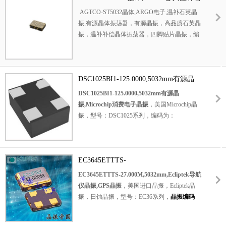
英晶振,有源晶体振荡器
AGTCO-ST5032晶体,ARGO电子,温补石英晶
振,有源晶体振荡器，有源晶振，高品质石英晶
振，温补补偿晶体振荡器，四脚贴片晶振，编
码为： AGTCO-ST5032，频率：10MHz，频率
公差性：±0.5ppm，电源电压为：3.3V，工作
温度范围：-30℃至+85℃，小体积晶振尺寸：
5.0x3.2mm，HCMOS输出晶体，SMD贴片晶
DSC1025BI1-125.0000,5032mm有源晶
振，有源晶体振荡器，该晶振产品为5032mm
振,Microchip消费电子晶振
DSC1025BI1-125.0000,5032mm有源晶
体积的温补晶振(TCXO)产品本身带温度补偿
振,Microchip消费电子晶振
，美国Microchip晶
作用的晶体振荡器，最适合于GPS,以及卫星通
振，型号：DSC1025系列，编码为：
讯系统和智能电话等多用途的高稳定的频率温
DSC1025BI1-125.0000，频率：125MHz，工作
度特性晶振。
电压：2.5V，工作温度范围：-40℃至+85℃，
频率稳定性：±50ppm，小体积晶振尺寸：
5.0x3.2mm封装，四脚贴片晶振，低功耗
EC3645ETTTS-
CMOS振荡器，
有源晶振
，石英晶体振荡器，
27.000M,5032mm,Ecliptek导航仪晶
EC3645ETTTS-27.000M,5032mm,Ecliptek导航
具有超小型，轻薄型，高品质，高性能，耐热
振,GPS晶振
仪晶振,GPS晶振
，美国进口晶振，
Ecliptek晶
及耐环境等特点。应用程序：移动应用程序，
振，日蚀晶振，型号：EC36系列，
晶振编码
消费类电子产品，便携式电子产品，VTR摄像
为：EC3645ETTTS-27.000M，频率：
机的CCD时钟，低配置文件应用程序，工业应
27MHz，电压：3.3V，工作温度范围：-40℃