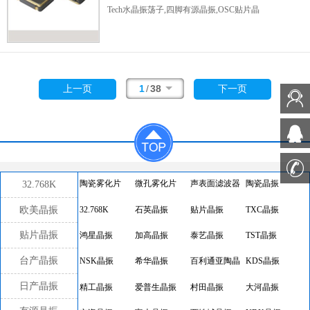
1.8到3.3V之间，温度从-40ºC延长到105ºC。
Tech水晶振荡子,四脚有源晶振,OSC贴片晶
DSC8001包含了一个全硅谐振器，它非常鲁
振,5032mm有源晶振,石英有源振荡器,32MHZ
棒，几乎不受应力相关裂缝的影响，这是
石英
石英晶体振荡器,
时钟晶体振荡器
,尺寸
晶体振荡器
常见的。在不牺牲当今系统所需的
5.0x3.2mm,频率32MHZ,输出CMOS,低电压晶
性能和稳定性的情况下，无晶体设计允许更高
振,低损耗晶振,低抖动晶振,无线局域网晶振,移
水平的可靠性，使DSC8001非常适合坚固、
动设备晶振,便携式设备晶振,数字音频晶振.
1
/
38
上一页
下一页
工业和便携式应用，其中应力、冲击和振动可
能会损害基于石英晶体的系统。
应用程序：移
动应用，
消费类电子产品，
便携式电子产品，
DVR、CCTV、监控摄像头，
低姿态应用，
工
业等应用。
32.768K
陶瓷雾化片
微孔雾化片
声表面滤波器
陶瓷晶振
欧美晶振
32.768K
石英晶振
贴片晶振
TXC晶振
贴片晶振
鸿星晶振
加高晶振
泰艺晶振
TST晶振
台产晶振
NSK晶振
希华晶振
百利通亚陶晶
KDS晶振
振
日产晶振
精工晶振
爱普生晶振
村田晶振
大河晶振