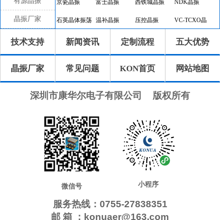
有源晶振
京瓷晶振
富士晶振
西铁城晶振
NDK晶振
晶振厂家
石英晶体振荡
温补晶振
压控晶振
VC-TCXO晶
器
振
差分晶振
32.768K有源
恒温晶振
8045晶振
技术支持
新闻资讯
定制流程
五大优势
晶振
7050晶振
6035晶振
5032晶振
3225晶振
晶振厂家
常见问题
KON首页
网站地图
2520晶振
10.4x4.0晶振
8.0x3.8晶振
7.1x3.3晶振
7.0x1.5晶振
5.0x1.8晶振
4.1x1.5晶振
3.2x1.5晶振
深圳市康华尔电子有限公司
版权所有
2.0x1.2晶振
1.6x1.0晶振
CTS晶振
微晶晶振
瑞康晶振
康纳温菲尔德
高利奇晶振
Jauch晶振
AbraconCrystal
维管晶振
ECScrystal晶
日蚀晶振
振
拉隆晶振
格林雷晶振
SiTimeCrystal
IDTcrystal晶振
小程序
Pletronics晶振
Statek晶振
MERCURY晶
AEK晶振
微信号
振
服务热线：0755-27838351
AEL晶振
Cardinal晶振
Crystek晶振
Euroquartz晶
邮 箱 ：konuaer@163.com