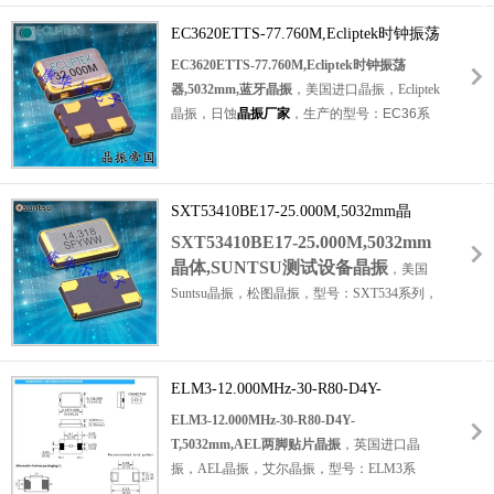
用等。
至+85℃，频率稳定性：±50ppm，CMOS输
出晶振，小体积晶振尺寸：5.0x3.2x1.3mm表
EC3620ETTS-77.760M,Ecliptek时钟振荡
面封装，四脚贴片晶振，石英晶振，
时钟晶体
器,5032mm,蓝牙晶振
EC3620ETTS-77.760M,Ecliptek时钟振荡
振荡器
，SMD晶振，有源晶振，石英晶体振荡
器,5032mm,蓝牙晶振
，美国进口晶振，
Ecliptek
器。具有超小型，轻薄型，高品质，高可靠
晶振，日蚀
晶振厂家
，生产的型号：EC36系
性，耐热及耐环境等特点。应用于：通信晶
列，编码为：EC3620ETTS-77.760M，频
振，蓝牙晶振，导航仪晶振，汽车电子晶振，
率：77.760MHz，电压：3.3V，工作温度范
GPS晶振，数码电子等应用。
围：-40℃至+85℃，频率稳定性：±20ppm，
CMOS输出晶振，小体积晶振尺寸：
SXT53410BE17-25.000M,5032mm晶
5.0x3.2x1.3mm表面封装，四脚贴片晶振，石
体,SUNTSU测试设备晶振
SXT53410BE17-25.000M,5032mm
英晶振，时钟振荡器，SMD晶振，
有源晶振
，
晶体,SUNTSU测试设备晶振
，美国
石英晶体振荡器。具有超小型，轻薄型，高品
Suntsu晶振，松图晶振，型号：SXT534系列，
质，高可靠性，耐热及耐环境等特点。应用
编码为：SXT53410BE17-25.000M，频率为：
于：通信晶振，蓝牙晶振，导航仪晶振，汽车
25.000MHz，负载电容：10pF，频率稳定性：
电子晶振，医疗设备晶振，数码电子等应用。
±30ppm，频率容差：±15ppm，工作温度范
ELM3-12.000MHz-30-R80-D4Y-
围：-10℃至+70℃，小体积晶振尺寸：
T,5032mm,AEL两脚贴片晶振
5.0x3.2mm，
石英晶体谐振器
，
四脚贴片晶
ELM3-12.000MHz-30-R80-D4Y-
振，
无源晶振，石英晶振，
SMD石英晶体，
T,5032mm,AEL两脚贴片晶振
，
英国进口晶
SMD
晶振
。
进口晶振
，具有超小型晶振，轻薄
振，AEL晶振，艾尔晶振，型号：ELM3系
型晶振，高性能晶振，高品质等特点。应用
列，产品编码为：
ELM3-12.000MHz-30-R80-