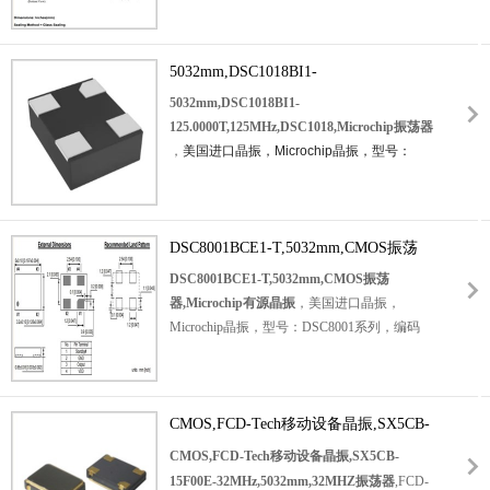
于：通信和测试设备，PCMCIA，无线应用程
D4Y-T
，频率为：12.000MHz，工作温度范
序，高密度应用。
围：-40℃至+85℃，频率稳定性：±30ppm，频
率容差：±30ppm，负载电容：30pF，小体积
5032mm,DSC1018BI1-
晶振尺寸：
5.0x3.2mm石英晶振
，两脚贴片晶
125.0000T,125MHz,DSC1018,Microchip
5032mm,DSC1018BI1-
振，石英晶体谐振器，无源晶振，石英晶振，
振荡器
125.0000T,125MHz,DSC1018,Microchip振荡器
SMD晶振，无铅环保晶振。具有超小型，轻薄
，
美国进口晶振，Microchip晶振，型号：
型，高性能，高品质，耐热及耐环境等特点。
DSC1018，编码为：
DSC1018BI1-
被广泛应用于：通讯设备晶振，汽车电子晶
125.0000T，频率为：125.000MHz，
电压：
振，无线蓝牙晶振，平板电脑晶振，智能家居
1.8V，工作温度范围：-40℃至+85℃，频率稳
晶振，安防设备等应用。
定性：±50ppm，
DSC8001BCE1-T,5032mm,CMOS振荡
小体积晶振尺寸：5.0x3.2
mm，
四脚
贴片晶振
，石英晶振，
石英晶体振
器,Microchip有源晶振
DSC8001BCE1-T,5032mm,CMOS振荡
荡器
。DSC1018是一个1.8V固定频率MEMS
器,Microchip有源晶振
，美国进口晶振，
基于纯硅™振荡器。它可以被工厂编程到从1
Microchip晶振，型号：DSC8001系列，编码
到150MHz的任何频率。
应用程序：移动应
为：DSC8001BCE1-T，小体积晶振尺寸：
用，消费电子产品，便携式电子设备，VTR摄
5.0x3.2mm，DSC8001是一种基于可编程硅
像机的CCD时钟，低配置文件应用，工业用
MEMS的CMOS振荡器，在广泛的电源电压和
等。
温度范围内提供优异的抖动和稳定性能。该设
CMOS,FCD-Tech移动设备晶振,SX5CB-
备的工作频率从1到150MHz，增量为
15F00E-32MHz,5032mm,32MHZ振荡器
CMOS,FCD-Tech移动设备晶振,SX5CB-
100Hz（高达4个小数点分辨率），电源电压在
15F00E-32MHz,5032mm,32MHZ振荡器
,FCD-