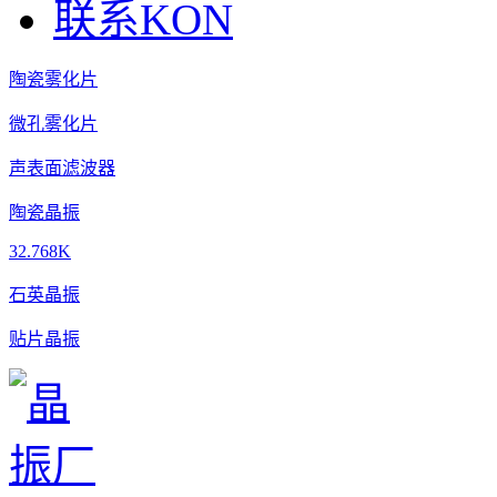
联系KON
陶瓷雾化片
微孔雾化片
声表面滤波器
陶瓷晶振
32.768K
石英晶振
贴片晶振