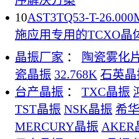
10
AST3TQ53-T-26.
施应用专用的TCXO晶
晶振厂家
：
陶瓷雾化
瓷晶振
32.768K
石英晶
台产晶振
：
TXC晶振
TST晶振
NSK晶振
希
MERCURY晶振
AKE